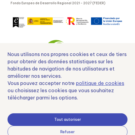
Fondo Europeo de Desarrollo Regional 2021 – 2027 (FEDER)
Nous utilisons nos propres cookies et ceux de tiers
pour obtenir des données statistiques sur les
habitudes de navigation de nos utilisateurs et
Nº EXP 00152378 / SNEO-20222129 Financiado por la Unión Europea –
améliorer nos services.
NextGenerationEU y apoyado por el CDTI.
Vous pouvez accepter notre
politique de cookies
ou choisissez les cookies que vous souhaitez
télécharger parmi les options.
Samoving, S.L. En el marco del Programa ICEX Next, ha contado con el apoyo
de ICEX y con la cofinanciación del fondo europeo FEDER. LA finalidad de este
Tout autoriser
apoyo es contribuir al desarrollo internacional de la empresa y de su entorno.
Fondo Europeo de Desarrollo Regional
Refuser