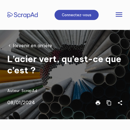
Aller
au
menu
Connectez-vous
contenu
Revenir en arrière
L’acier vert, qu’est-ce que
c’est ?
Auteur:
ScrapAd
08/01/2024
print
content_copy
share