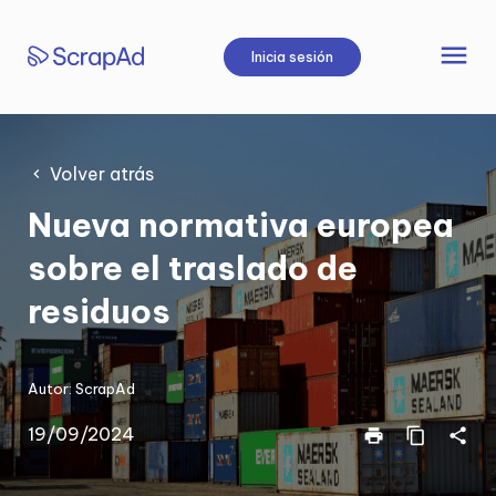
Saltar
al
menu
Inicia sesión
contenido
Volver atrás
Nueva normativa europea
sobre el traslado de
residuos
Autor:
ScrapAd
19/09/2024
print
content_copy
share