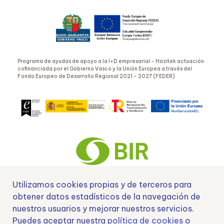
Programa de ayudas de apoyo a la I+D empresarial – Hazitek actuación
cofinanciada por el Gobierno Vasco y la Unión Europea a través del
Fondo Europeo de Desarrollo Regional 2021 – 2027 (FEDER)
Utilizamos cookies propias y de terceros para
obtener datos estadísticos de la navegación de
Nº EXP 00152378 / SNEO-20222129 Financiado por la Unión Europea –
NextGenerationEU y apoyado por el CDTI.
nuestros usuarios y mejorar nuestros servicios.
Puedes aceptar nuestra
política de cookies
o