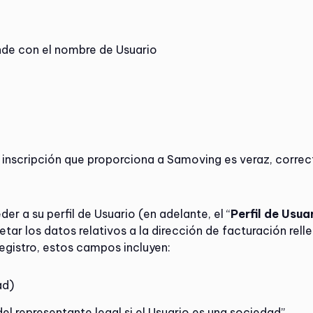
nde con el nombre de Usuario
e inscripción que proporciona a Samoving es veraz, corr
er a su perfil de Usuario (en adelante, el “
Perfil de Usua
letar los datos relativos a la dirección de facturación re
egistro, estos campos incluyen:
ad)
el representante legal si el Usuario es una sociedad”