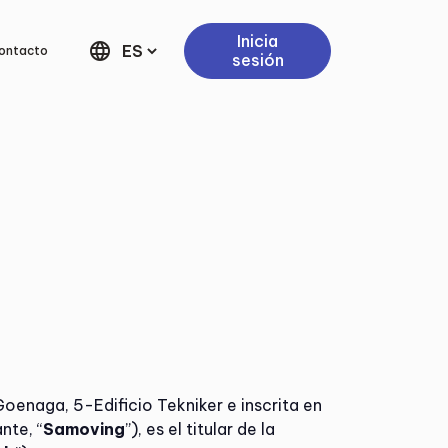
Inicia
language
ontacto
sesión
Goenaga, 5-Edificio Tekniker e inscrita en
nte, “
Samoving
”), es el titular de la