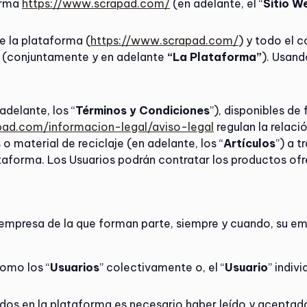
orma
https://www.scrapad.com/
(en adelante, el “
Sitio W
e la plataforma (
https://www.scrapad.com/
) y todo el c
a (conjuntamente y en adelante
“La Plataforma”
). Usand
delante, los “
Términos y Condiciones
”), disponibles de
pad.com/informacion-legal/aviso-legal
regulan la relac
 material de reciclaje (en adelante, los “
Artículos
”) a t
ataforma. Los Usuarios podrán contratar los productos of
la empresa de la que forman parte, siempre y cuando, su 
como los “
Usuarios
” colectivamente o, el “
Usuario
” indiv
dos en la plataforma es necesario haber leído y aceptado 