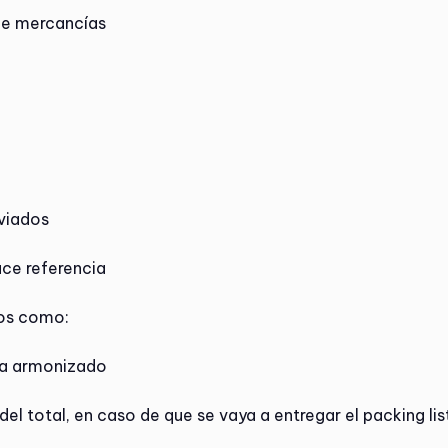
 de mercancías
nviados
ace referencia
tos como:
ema armonizado
el total, en caso de que se vaya a entregar el packing li