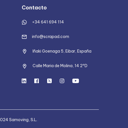
Contacto
+34 641 694 114
info@scrapad.com
Iñaki Goenaga 5, Eibar, España
Calle Maria de Molina, 14 2ºD
024 Samoving, S.L.