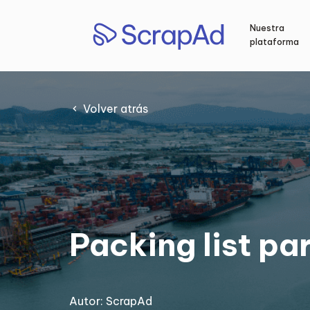
Saltar
al
Nuestra
contenido
plataforma
Volver atrás
Packing list pa
Autor:
ScrapAd