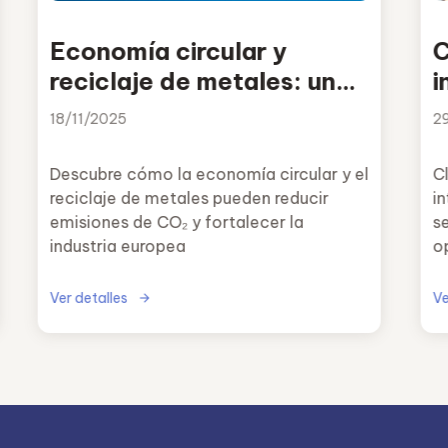
Economía circular y
C
reciclaje de metales: una
i
oportunidad para reducir
18/11/2025
2
emisiones y reforzar la
industria europea
Descubre cómo la economía circular y el
Cl
reciclaje de metales pueden reducir
i
emisiones de CO₂ y fortalecer la
s
industria europea
o
Ver detalles
Ve