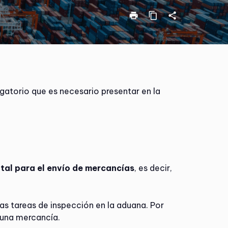
print
content_copy
share
gatorio que es necesario presentar en la
al para el envío de mercancías
, es decir,
a las tareas de inspección en la aduana. Por
una mercancía.