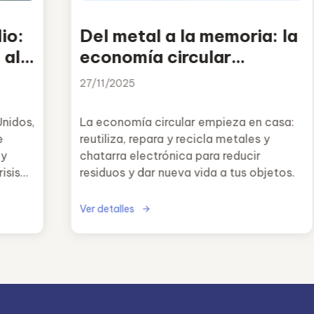
io:
Del metal a la memoria: la
 al
economía circular
también empieza en casa
27/11/2025
Unidos,
La economía circular empieza en casa:
e
reutiliza, repara y recicla metales y
 y
chatarra electrónica para reducir
isis
residuos y dar nueva vida a tus objetos.
Ver detalles
esgo
una de
es del