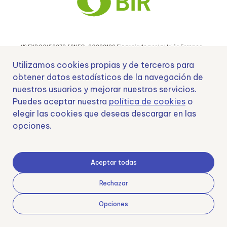
Nº EXP 00152378 / SNEO-20222129 Financiado por la Unión Europea –
NextGenerationEU y apoyado por el CDTI.
Utilizamos cookies propias y de terceros para
obtener datos estadísticos de la navegación de
nuestros usuarios y mejorar nuestros servicios.
Puedes aceptar nuestra
política de cookies
o
Samoving, S.L. En el marco del Programa ICEX Next, ha contado con el apoyo
elegir las cookies que deseas descargar en las
de ICEX y con la cofinanciación del fondo europeo FEDER. LA finalidad de este
opciones.
apoyo es contribuir al desarrollo internacional de la empresa y de su entorno.
Fondo Europeo de Desarrollo Regional
Aceptar todas
Rechazar
Una manera de hacer Europa
Opciones