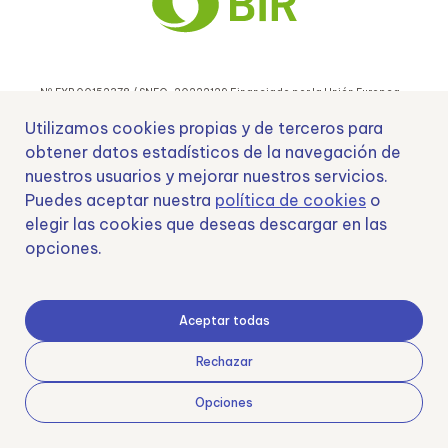
Nº EXP 00152378 / SNEO-20222129 Financiado por la Unión Europea –
NextGenerationEU y apoyado por el CDTI.
Utilizamos cookies propias y de terceros para
obtener datos estadísticos de la navegación de
nuestros usuarios y mejorar nuestros servicios.
Puedes aceptar nuestra
política de cookies
o
Samoving, S.L. En el marco del Programa ICEX Next, ha contado con el apoyo
elegir las cookies que deseas descargar en las
de ICEX y con la cofinanciación del fondo europeo FEDER. LA finalidad de este
opciones.
apoyo es contribuir al desarrollo internacional de la empresa y de su entorno.
Fondo Europeo de Desarrollo Regional
Aceptar todas
Rechazar
Una manera de hacer Europa
Opciones