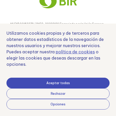
Nº EXP 00152378 / SNEO-20222129 Financiado por la Unión Europea –
NextGenerationEU y apoyado por el CDTI.
Utilizamos cookies propias y de terceros para
obtener datos estadísticos de la navegación de
nuestros usuarios y mejorar nuestros servicios.
Puedes aceptar nuestra
política de cookies
o
Samoving, S.L. En el marco del Programa ICEX Next, ha contado con el apoyo
elegir las cookies que deseas descargar en las
de ICEX y con la cofinanciación del fondo europeo FEDER. LA finalidad de este
opciones.
apoyo es contribuir al desarrollo internacional de la empresa y de su entorno.
Fondo Europeo de Desarrollo Regional
Aceptar todas
Rechazar
Una manera de hacer Europa
Opciones