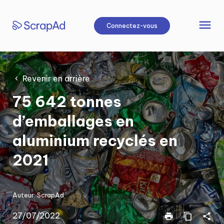
Aller
au
menu
Connectez-vous
contenu
Revenir en arrière
75 642 tonnes
d’emballages en
aluminium recyclés en
2021
Auteur:
ScrapAd
27/07/2022
print
content_copy
share