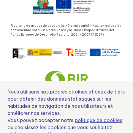
Programa de ayudas de apoyo a la I+D empresarial – Hazitek actuación
cofinanciada por el Gobierno Vasco y la Unión Europea a través del
Fondo Europeo de Desarrollo Regional 2021 – 2027 (FEDER)
Nous utilisons nos propres cookies et ceux de tiers
pour obtenir des données statistiques sur les
habitudes de navigation de nos utilisateurs et
Nº EXP 00152378 / SNEO-20222129 Financiado por la Unión Europea –
NextGenerationEU y apoyado por el CDTI.
améliorer nos services.
Vous pouvez accepter notre
politique de cookies
ou choisissez les cookies que vous souhaitez