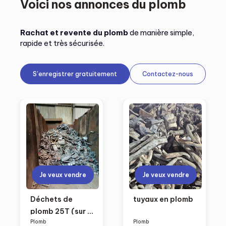
Voici nos annonces du plomb
Rachat et revente du plomb
de manière simple,
rapide et très sécurisée.
S’enregistrer gratuitement
Contactez-nous
Je veux vendre
Je veux vendre
Déchets de
tuyaux en plomb
plomb 25T (sur le
Plomb
Plomb
point de se