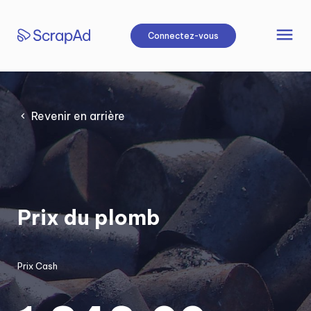
Aller
au
menu
Connectez-vous
contenu
Revenir en arrière
Prix du plomb
Prix Cash