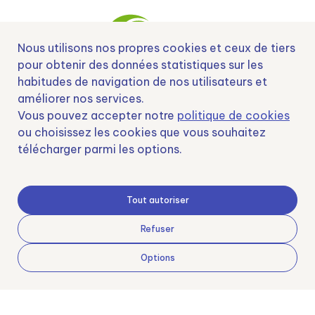
Nous utilisons nos propres cookies et ceux de tiers
pour obtenir des données statistiques sur les
habitudes de navigation de nos utilisateurs et
Nº EXP 00152378 / SNEO-20222129 Financiado por la Unión Europea –
améliorer nos services.
NextGenerationEU y apoyado por el CDTI.
Vous pouvez accepter notre
politique de cookies
ou choisissez les cookies que vous souhaitez
télécharger parmi les options.
Samoving, S.L. En el marco del Programa ICEX Next, ha contado con el apoyo
de ICEX y con la cofinanciación del fondo europeo FEDER. LA finalidad de este
Tout autoriser
apoyo es contribuir al desarrollo internacional de la empresa y de su entorno.
Fondo Europeo de Desarrollo Regional
Refuser
Options
Una manera de hacer Europa