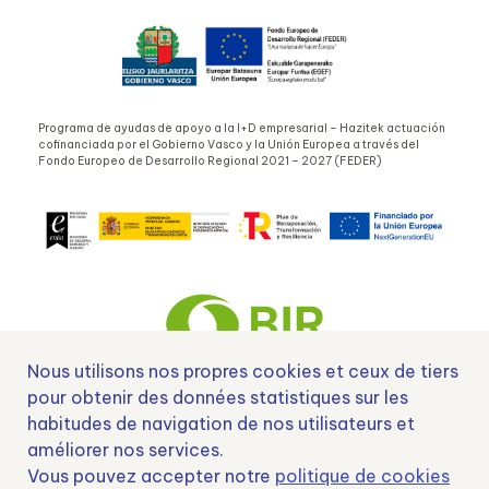
Programa de ayudas de apoyo a la I+D empresarial – Hazitek actuación
cofinanciada por el Gobierno Vasco y la Unión Europea a través del
Fondo Europeo de Desarrollo Regional 2021 – 2027 (FEDER)
Nous utilisons nos propres cookies et ceux de tiers
pour obtenir des données statistiques sur les
habitudes de navigation de nos utilisateurs et
Nº EXP 00152378 / SNEO-20222129 Financiado por la Unión Europea –
NextGenerationEU y apoyado por el CDTI.
améliorer nos services.
Vous pouvez accepter notre
politique de cookies