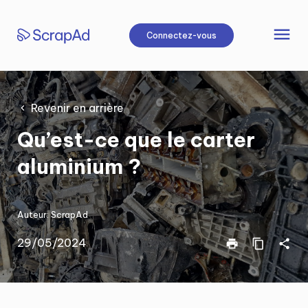
Aller
au
menu
Connectez-vous
contenu
Revenir en arrière
Qu’est-ce que le carter
aluminium ?
Auteur:
ScrapAd
29/05/2024
print
content_copy
share