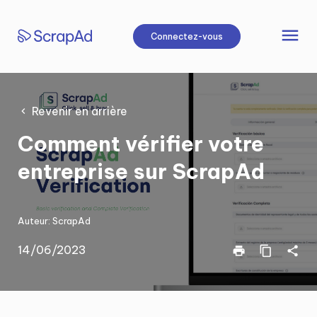
Aller
au
menu
Connectez-vous
contenu
Revenir en arrière
Comment vérifier votre
entreprise sur ScrapAd
Auteur:
ScrapAd
14/06/2023
print
content_copy
share