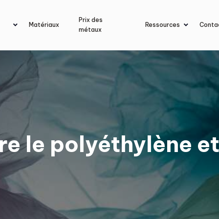
Prix des
Matériaux
Ressources
Conta
métaux
e le polyéthylène et