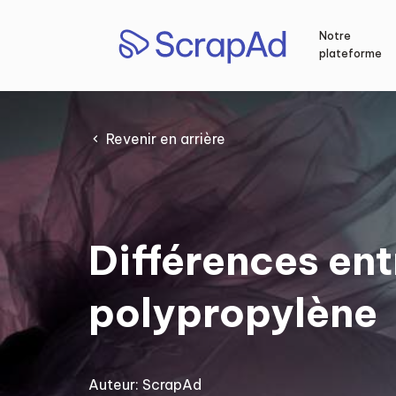
Aller
au
Notre
contenu
plateforme
Revenir en arrière
Différences entr
polypropylène
Auteur:
ScrapAd