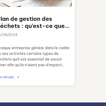
lan de gestion des
échets : qu’est-ce que
’est et comment le faire ?
6/08/2024
haque entreprise génère dans le cadre
e ses activités certains types de
chets qu’il est essentiel de savoir
rer afin qu’ils n’aient pas d’impact
égatif sur notre environnement.
ir détails