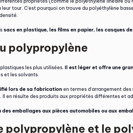
différentes propriétés (comme le polyéthylène linéaire ou
à leur tour. C’est pourquoi on trouve du polyéthylène bass
densité.
es
sacs en plastique, les films en papier, les casques d
du polypropylène
lastiques les plus utilisées.
Il est léger et offre une g
s et les solvants.
ié lors de sa fabrication
en termes d’arrangement des 
 Il en résulte des produits aux propriétés différentes et a
u des emballages aux pièces automobiles ou aux emba
le polypropylène et le po