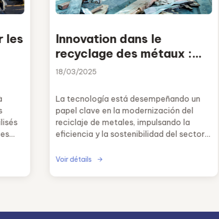
 les
Innovation dans le
recyclage des métaux :
Intelligence artificielle,
18/03/2025
robotique et nouvelles
technologies
à
La tecnología está desempeñando un
s
papel clave en la modernización del
lisés
reciclaje de metales, impulsando la
des
eficiencia y la sostenibilidad del sector.
La inteligencia artificial, la robótica, la
blockchain y las soluciones digitales
Voir détails
están revolucionando la industria,
permitiendo una recuperación más
efectiva de materiales y reduciendo el
impacto ambiental. A medida que estas
innovaciones continúan evolucionando,