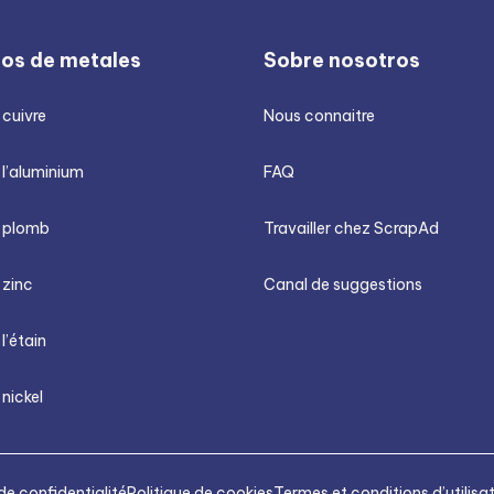
ios de metales
Sobre nosotros
 cuivre
Nous connaitre
 l’aluminium
FAQ
u plomb
Travailler chez ScrapAd
 zinc
Canal de suggestions
 l’étain
 nickel
de confidentialité
Politique de cookies
Termes et conditions d’utilisa