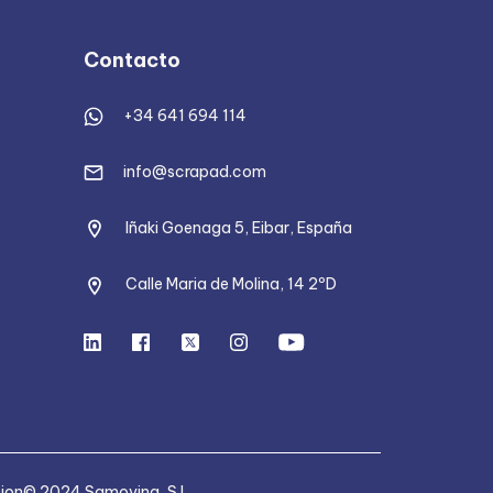
Contacto
+34 641 694 114
info@scrapad.com
Iñaki Goenaga 5, Eibar, España
Calle Maria de Molina, 14 2ºD
tion
© 2024 Samoving, S.L.