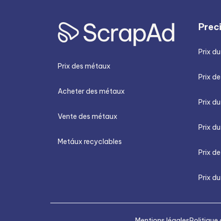
el futuro del reciclaje de metales se
perfila como más eficiente, seguro y
Prec
ecológico.
Prix du
Prix des métaux
Prix de
Acheter des métaux
Prix d
Vente des métaux
Prix du
Metáux recyclables
Prix de
Prix du
Mentions légales
Politique 