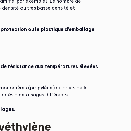
 ramifié, par exemple). Le nombre de
e densité ou très basse densité et
e protection ou le plastique d’emballage
.
rande résistance aux températures élevées
monomères (propylène) au cours de la
daptés à des usages différents.
llages
.
lyéthylène