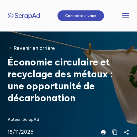
Aller
au
menu
Connectez-vous
contenu
Revenir en arrière
Économie circulaire et
recyclage des métaux :
une opportunité de
décarbonation
Auteur:
ScrapAd
18/11/2025
print
content_copy
share