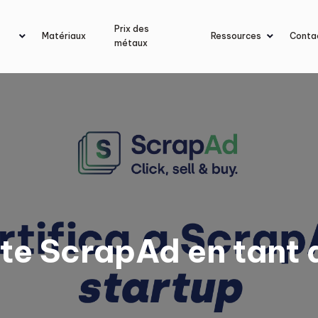
Prix des
Matériaux
Ressources
Conta
métaux
te ScrapAd en tant 