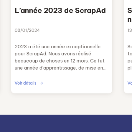
L’année 2023 de ScrapAd
S
n
d
08/01/2024
1
r
2023 a été une année exceptionnelle
S
pour ScrapAd. Nous avons réalisé
ta
beaucoup de choses en 12 mois. Ce fut
p
une année d’apprentissage, de mise en
p
route et de décollage pour atteindre
notre objectif principal.
Voir détails
Vo