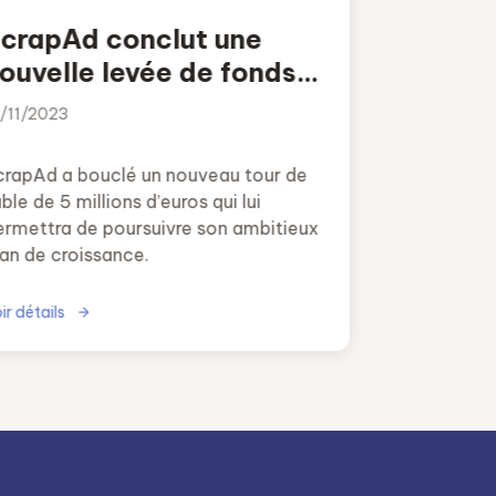
crapAd conclut une
ouvelle levée de fonds
e 5 millions d’euros pour
3/11/2023
enforcer son activité
crapAd a bouclé un nouveau tour de
ble de 5 millions d’euros qui lui
ermettra de poursuivre son ambitieux
lan de croissance.
ir détails