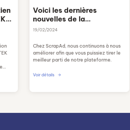
ien
Voici les dernières
EK
nouvelles de la
plateforme ScrapAd
19/02/2024
ion
Chez ScrapAd, nous continuons à nous
TEK
améliorer afin que vous puissiez tirer le
meilleur parti de notre plateforme.
e
Voir détails
abilité
ue un
égie