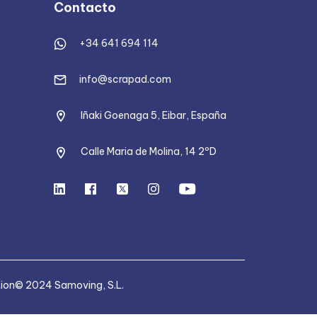
Contacto
+34 641 694 114
info@scrapad.com
Iñaki Goenaga 5, Eibar, España
Calle Maria de Molina, 14 2ºD
tion
© 2024 Samoving, S.L.