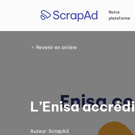
Aller
au
Notre
contenu
plateforme
Revenir en arrière
L’Enisa accrédi
Auteur:
ScrapAd