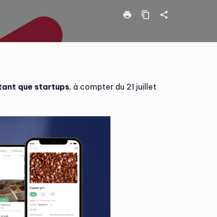
print
content_copy
share
 tant que startups
, à compter du 21 juillet