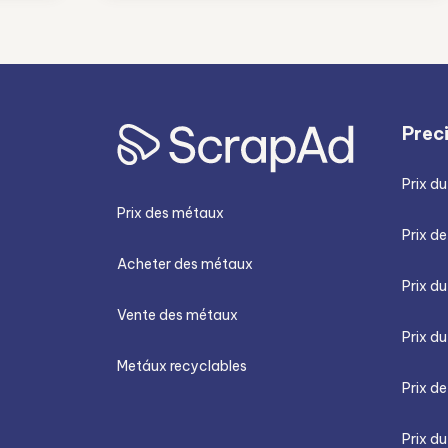
permitiendo una recuperación más
efectiva de materiales y reduciendo el
impacto ambiental. A medida que estas
innovaciones continúan evolucionando,
el futuro del reciclaje de metales se
perfila como más eficiente, seguro y
Prec
ecológico.
Prix du
Prix des métaux
Prix de
Acheter des métaux
Prix d
Vente des métaux
Prix du
Metáux recyclables
Prix de
Prix du