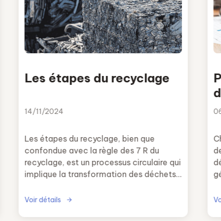
Les étapes du recyclage
P
d
c
14/11/2024
0
Les étapes du recyclage, bien que
C
confondue avec la règle des 7 R du
d
recyclage, est un processus circulaire qui
dé
implique la transformation des déchets
gé
en matières premières.
n
Voir détails
Vo