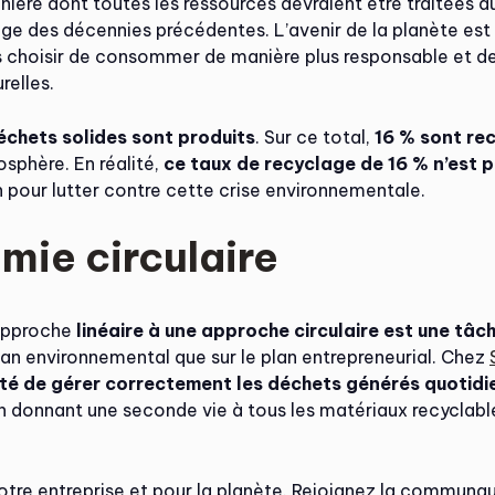
manière dont toutes les ressources devraient être traitées a
age des décennies précédentes. L’avenir de la planète est e
ns choisir de consommer de manière plus responsable et d
relles.
déchets solides sont produits
. Sur ce total,
16 % sont re
osphère. En réalité,
ce taux de recyclage de 16 % n’est p
n pour lutter contre cette crise environnementale.
mie circulaire
 approche
linéaire à une approche circulaire est une tâ
plan environnemental que sur le plan entrepreneurial. Chez
té de gérer correctement les déchets générés quotidie
en donnant une seconde vie à tous les matériaux recyclable
tre entreprise et pour la planète. Rejoignez la communaut