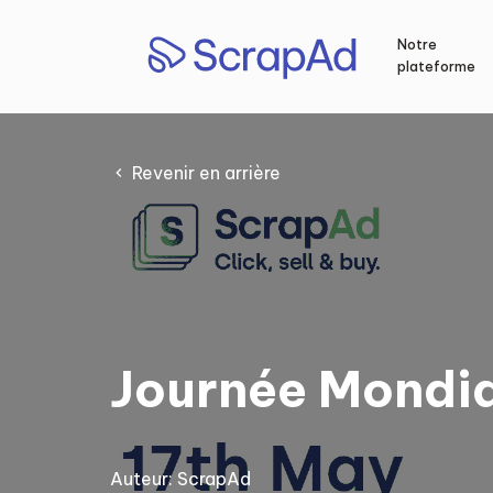
Aller
au
Notre
contenu
plateforme
Revenir en arrière
Journée Mondia
Auteur:
ScrapAd