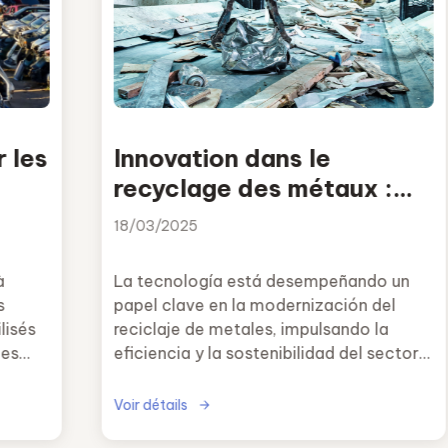
 les
Innovation dans le
recyclage des métaux :
Intelligence artificielle,
18/03/2025
robotique et nouvelles
technologies
à
La tecnología está desempeñando un
s
papel clave en la modernización del
lisés
reciclaje de metales, impulsando la
des
eficiencia y la sostenibilidad del sector.
La inteligencia artificial, la robótica, la
blockchain y las soluciones digitales
Voir détails
están revolucionando la industria,