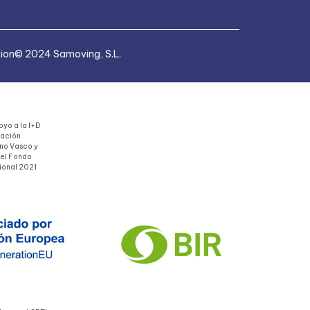
tion
© 2024 Samoving, S.L.
yo a la I+D
uación
rno Vasco y
del Fondo
ional 2021