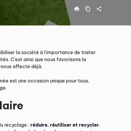
print
content_copy
share
ibiliser la société à l’importance de traiter
tés. C’est ainsi que nous favorisons la
 nous affecte déjà.
rnée est une occasion unique pour tous,
ge.
laire
du recyclage :
réduire, réutiliser et recycler
.