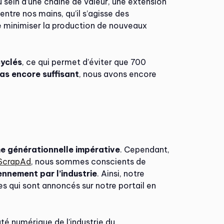
u sein d’une chaîne de valeur, une extension
ntre nos mains, qu’il s’agisse des
e minimiser la production de nouveaux
cyclés
, ce qui permet d’éviter que 700
as encore suffisant
, nous avons encore
che générationnelle impérative
. Cependant,
ScrapAd
, nous sommes conscients de
nnement par l’industrie
. Ainsi, notre
s qui sont annoncés sur notre portail en
é numérique de l’industrie du