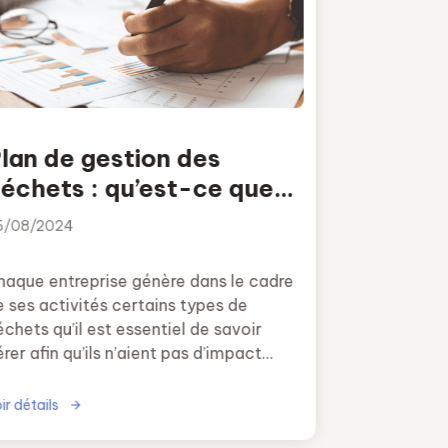
lan de gestion des
échets : qu’est-ce que
’est et comment le faire ?
6/08/2024
haque entreprise génère dans le cadre
e ses activités certains types de
chets qu’il est essentiel de savoir
rer afin qu’ils n’aient pas d’impact
égatif sur notre environnement.
ir détails