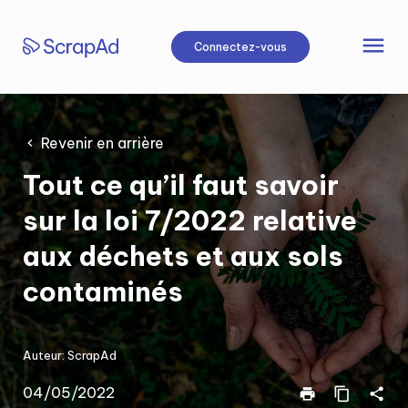
Aller
au
menu
Connectez-vous
contenu
Revenir en arrière
Tout ce qu’il faut savoir
sur la loi 7/2022 relative
aux déchets et aux sols
contaminés
Auteur:
ScrapAd
04/05/2022
print
content_copy
share