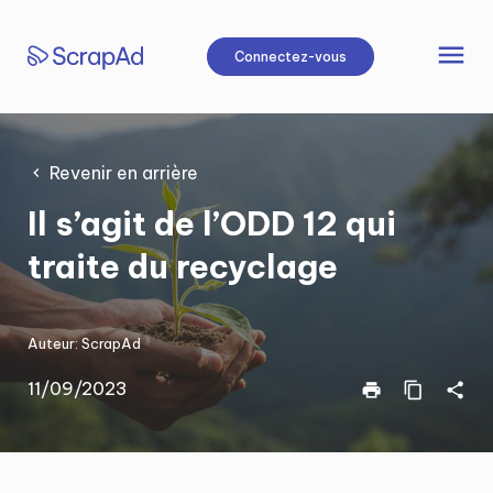
Aller
au
menu
Connectez-vous
contenu
Revenir en arrière
Il s’agit de l’ODD 12 qui
traite du recyclage
Auteur:
ScrapAd
11/09/2023
print
content_copy
share