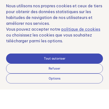
Nous utilisons nos propres cookies et ceux de tiers
pour obtenir des données statistiques sur les
habitudes de navigation de nos utilisateurs et
Nº EXP 00152378 / SNEO-20222129 Financiado por la Unión Europea –
améliorer nos services.
NextGenerationEU y apoyado por el CDTI.
Vous pouvez accepter notre
politique de cookies
ou choisissez les cookies que vous souhaitez
télécharger parmi les options.
Samoving, S.L. En el marco del Programa ICEX Next, ha contado con el apoyo
de ICEX y con la cofinanciación del fondo europeo FEDER. LA finalidad de este
Tout autoriser
apoyo es contribuir al desarrollo internacional de la empresa y de su entorno.
Fondo Europeo de Desarrollo Regional
Refuser
Options
Una manera de hacer Europa