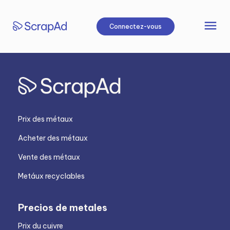
Aller
au
menu
Connectez-vous
contenu
Prix des métaux
Acheter des métaux
Vente des métaux
Metáux recyclables
Precios de metales
Prix du cuivre