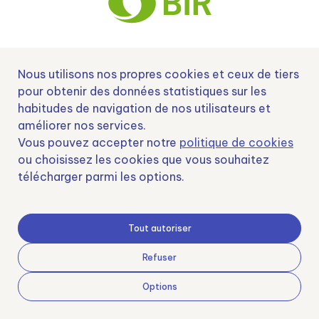
Nº EXP 00152378 / SNEO-20222129 Financiado por la Unión Europea –
Nous utilisons nos propres cookies et ceux de tiers
NextGenerationEU y apoyado por el CDTI.
pour obtenir des données statistiques sur les
habitudes de navigation de nos utilisateurs et
améliorer nos services.
Vous pouvez accepter notre
politique de cookies
Samoving, S.L. En el marco del Programa ICEX Next, ha contado con el apoyo
ou choisissez les cookies que vous souhaitez
de ICEX y con la cofinanciación del fondo europeo FEDER. LA finalidad de este
télécharger parmi les options.
apoyo es contribuir al desarrollo internacional de la empresa y de su entorno.
Fondo Europeo de Desarrollo Regional
Tout autoriser
Refuser
Una manera de hacer Europa
Options