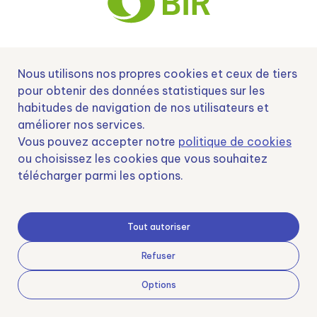
Nº EXP 00152378 / SNEO-20222129 Financiado por la Unión Europea –
Nous utilisons nos propres cookies et ceux de tiers
NextGenerationEU y apoyado por el CDTI.
pour obtenir des données statistiques sur les
habitudes de navigation de nos utilisateurs et
améliorer nos services.
Vous pouvez accepter notre
politique de cookies
Samoving, S.L. En el marco del Programa ICEX Next, ha contado con el apoyo
ou choisissez les cookies que vous souhaitez
de ICEX y con la cofinanciación del fondo europeo FEDER. LA finalidad de este
télécharger parmi les options.
apoyo es contribuir al desarrollo internacional de la empresa y de su entorno.
Fondo Europeo de Desarrollo Regional
Tout autoriser
Refuser
Una manera de hacer Europa
Options