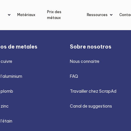
Prix des
Matériaux
Ressources
Conta
métaux
ios de metales
Sobre nosotros
 cuivre
Nous connaitre
 l’aluminium
FAQ
u plomb
Travailler chez ScrapAd
 zinc
Canal de suggestions
 l’étain