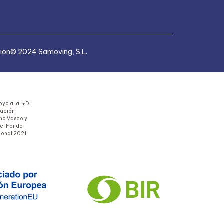
tion
© 2024 Samoving, S.L.
yo a la I+D
uación
rno Vasco y
del Fondo
ional 2021