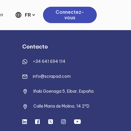
Connectez-
language
ct
vous
Contacto
+34 641 694 114
info@scrapad.com
Iñaki Goenaga 5, Eibar, España
Calle Maria de Molina, 14 2ºD