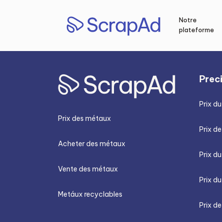
Aller
au
Notre
contenu
plateforme
Prec
Prix du
Prix des métaux
Prix de
Acheter des métaux
Prix d
Vente des métaux
Prix du
Metáux recyclables
Prix de