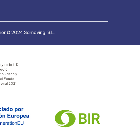
tion
© 2024 Samoving, S.L.
yo a la I+D
uación
rno Vasco y
del Fondo
ional 2021