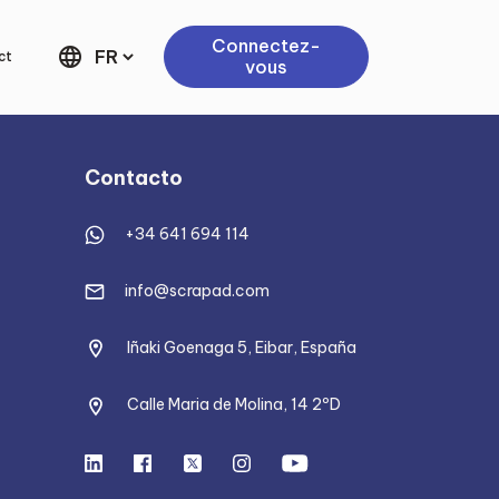
Connectez-
language
ct
vous
Contacto
+34 641 694 114
info@scrapad.com
Iñaki Goenaga 5, Eibar, España
Calle Maria de Molina, 14 2ºD