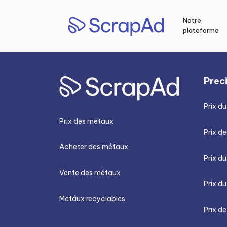
Aller
au
Notre
contenu
plateforme
Prec
Prix du
Prix des métaux
Prix de
Acheter des métaux
Prix d
Vente des métaux
Prix du
Metáux recyclables
Prix de