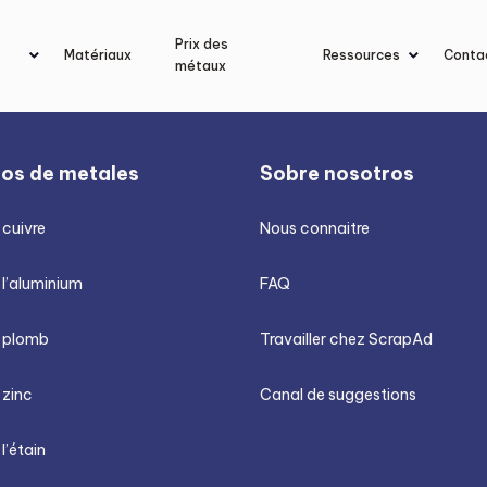
Prix des
Matériaux
Ressources
Conta
métaux
ios de metales
Sobre nosotros
 cuivre
Nous connaitre
 l’aluminium
FAQ
u plomb
Travailler chez ScrapAd
 zinc
Canal de suggestions
 l’étain