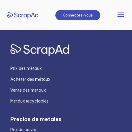
Aller
au
menu
Connectez-vous
contenu
Prix des métaux
Acheter des métaux
Vente des métaux
Metáux recyclables
Precios de metales
Prix du cuivre