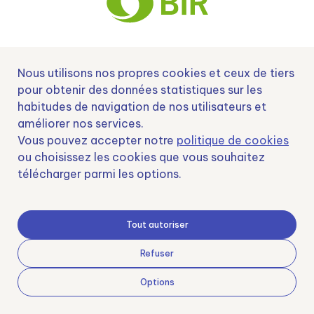
Nº EXP 00152378 / SNEO-20222129 Financiado por la Unión Europea –
Nous utilisons nos propres cookies et ceux de tiers
NextGenerationEU y apoyado por el CDTI.
pour obtenir des données statistiques sur les
habitudes de navigation de nos utilisateurs et
améliorer nos services.
Vous pouvez accepter notre
politique de cookies
Samoving, S.L. En el marco del Programa ICEX Next, ha contado con el apoyo
ou choisissez les cookies que vous souhaitez
de ICEX y con la cofinanciación del fondo europeo FEDER. LA finalidad de este
télécharger parmi les options.
apoyo es contribuir al desarrollo internacional de la empresa y de su entorno.
Fondo Europeo de Desarrollo Regional
Tout autoriser
Refuser
Una manera de hacer Europa
Options