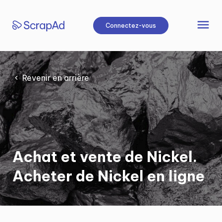
Aller
au
menu
Connectez-vous
contenu
Revenir en arrière
Achat et vente de Nickel.
Acheter de Nickel en ligne