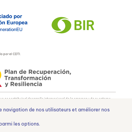
 por el CDTI.
 es contribuir al desarrollo internacional de la empresa y de su entorno.
e navigation de nos utilisateurs et améliorer nos
uropa
parmi les options.