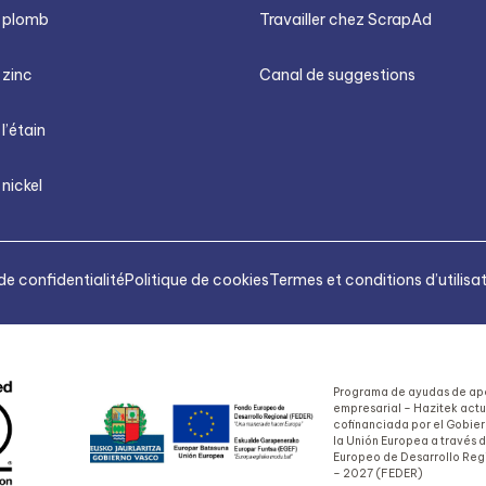
u plomb
Travailler chez ScrapAd
 zinc
Canal de suggestions
 l’étain
 nickel
de confidentialité
Politique de cookies
Termes et conditions d’utilisa
Programa de ayudas de apo
empresarial – Hazitek act
cofinanciada por el Gobie
la Unión Europea a través 
Europeo de Desarrollo Reg
– 2027 (FEDER)