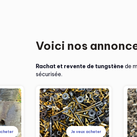
Voici nos annonc
Rachat et revente de tungstène
de ma
sécurisée.
acheter
Je veux acheter