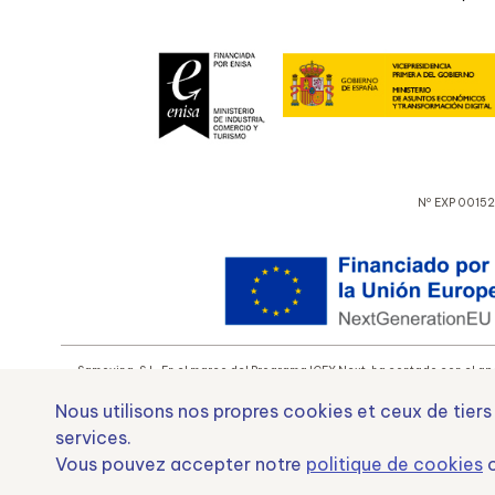
Nº EXP 00152
Samoving, S.L. En el marco del Programa ICEX Next, ha contado con el apo
Nous utilisons nos propres cookies et ceux de tiers
services.
Fond
Vous pouvez accepter notre
politique de cookies
o