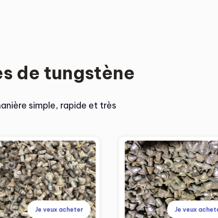
es de tungstène
nière simple, rapide et très
Je veux acheter
Je veux achet