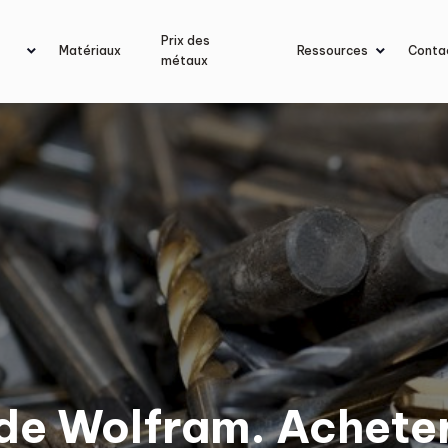
Prix des
Matériaux
Ressources
Conta
métaux
 de Wolfram. Achete