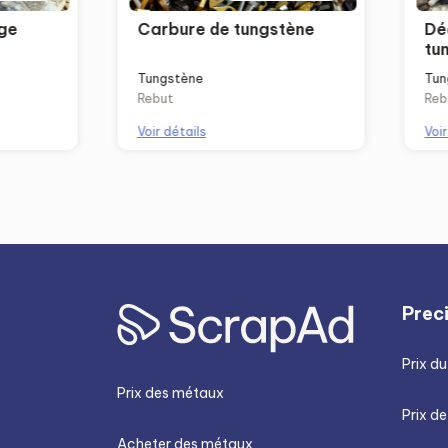
ge
Carbure de tungstène
Dé
tu
Tungstène
Tun
Rebut
Reb
Voir détails
Voir
Prec
Prix du
Prix des métaux
Prix de
Acheter des métaux