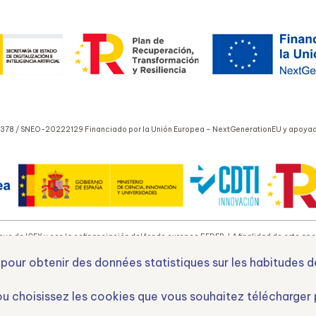
378 / SNEO-20222129 Financiado por la Unión Europea – NextGenerationEU y apoyado
yo de ICEX y con la cofinanciación del fondo europeo FEDER. LA finalidad de este apoyo
 pour obtenir des données statistiques sur les habitudes d
o Europeo de Desarrollo Regional
Una manera de hacer E
u choisissez les cookies que vous souhaitez télécharger 