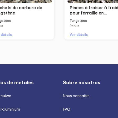
chets de carbure de
Pinces à fraiser à froi
ngstène
pour ferraille en
tungstène/asphalte, p
gstène
Tungstène
miniers, embouts trico
ut
Rebut
 détails
Voir détails
ios de metales
Sobre nosotros
 cuivre
Nous connaitre
 l’aluminium
FAQ