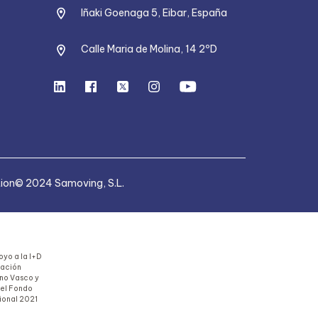
Iñaki Goenaga 5, Eibar, España
Calle Maria de Molina, 14 2ºD
tion
© 2024 Samoving, S.L.
yo a la I+D
uación
rno Vasco y
del Fondo
ional 2021