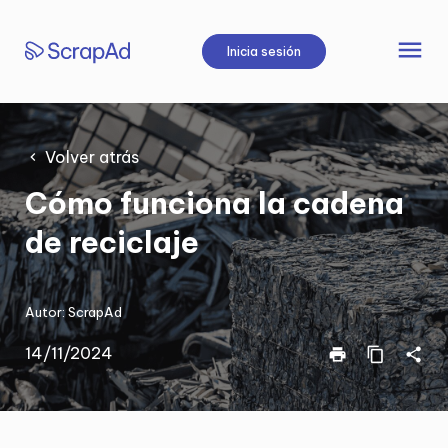
Saltar
al
menu
Inicia sesión
contenido
Volver atrás
Cómo funciona la cadena
de reciclaje
Autor:
ScrapAd
14/11/2024
print
content_copy
share