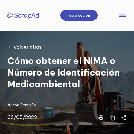
Saltar
al
menu
Inicia sesión
contenido
Volver atrás
Cómo obtener el NIMA o
Número de Identificación
Medioambiental
Autor:
ScrapAd
02/05/2023
print
content_copy
share