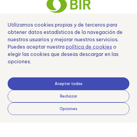
Utilizamos cookies propias y de terceros para
obtener datos estadísticos de la navegación de
Nº EXP 00152378 / SNEO-20222129 Financiado por la Unión Europea –
NextGenerationEU y apoyado por el CDTI.
nuestros usuarios y mejorar nuestros servicios.
Puedes aceptar nuestra
política de cookies
o
elegir las cookies que deseas descargar en las
opciones.
Samoving, S.L. En el marco del Programa ICEX Next, ha contado con el apoyo
de ICEX y con la cofinanciación del fondo europeo FEDER. LA finalidad de este
apoyo es contribuir al desarrollo internacional de la empresa y de su entorno.
Aceptar todas
Fondo Europeo de Desarrollo Regional
Rechazar
Opciones
Una manera de hacer Europa