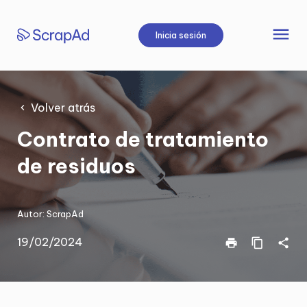
Saltar
al
menu
Inicia sesión
contenido
Volver atrás
Contrato de tratamiento
de residuos
Autor:
ScrapAd
19/02/2024
print
content_copy
share