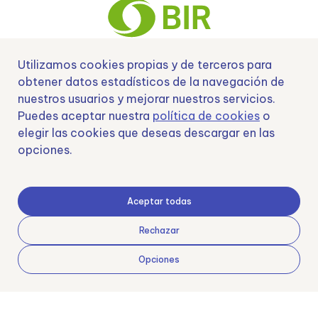
Utilizamos cookies propias y de terceros para
obtener datos estadísticos de la navegación de
Nº EXP 00152378 / SNEO-20222129 Financiado por la Unión Europea –
NextGenerationEU y apoyado por el CDTI.
nuestros usuarios y mejorar nuestros servicios.
Puedes aceptar nuestra
política de cookies
o
elegir las cookies que deseas descargar en las
opciones.
Samoving, S.L. En el marco del Programa ICEX Next, ha contado con el apoyo
de ICEX y con la cofinanciación del fondo europeo FEDER. LA finalidad de este
apoyo es contribuir al desarrollo internacional de la empresa y de su entorno.
Aceptar todas
Fondo Europeo de Desarrollo Regional
Rechazar
Opciones
Una manera de hacer Europa