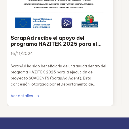
ScrapAd recibe el apoyo del
programa HAZITEK 2025 para el
desarrollo del proyecto SCAGENTS
16/11/2024
ScrapAd ha sido beneficiaria de una ayuda dentro del
programa HAZITEK 2025 para la ejecución del
proyecto SCAGENTS (ScrapAd Agent). Esta
concesión, otorgada por el Departamento de
Industria, Transición Energética y Sostenibilidad del
Ver detalles
Gobierno Vasco, supone un respaldo fundamental a
nuestra estrategia de innovación en el sector del
reciclaje industrial.