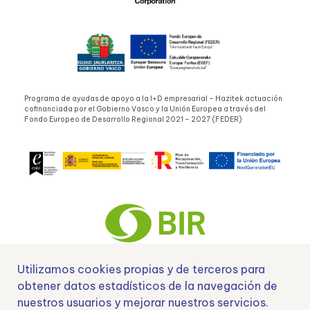
Programa de ayudas de apoyo a la I+D empresarial – Hazitek actuación
cofinanciada por el Gobierno Vasco y la Unión Europea a través del
Fondo Europeo de Desarrollo Regional 2021 – 2027 (FEDER)
Utilizamos cookies propias y de terceros para
obtener datos estadísticos de la navegación de
Nº EXP 00152378 / SNEO-20222129 Financiado por la Unión Europea –
NextGenerationEU y apoyado por el CDTI.
nuestros usuarios y mejorar nuestros servicios.