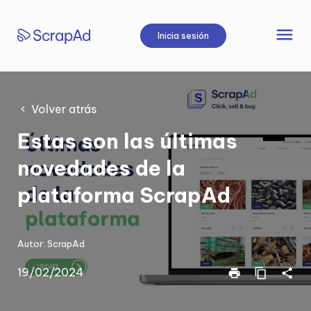
Saltar
al
menu
Inicia sesión
contenido
Volver atrás
Estas son las últimas
novedades de la
plataforma ScrapAd
Autor:
ScrapAd
19/02/2024
print
content_copy
share