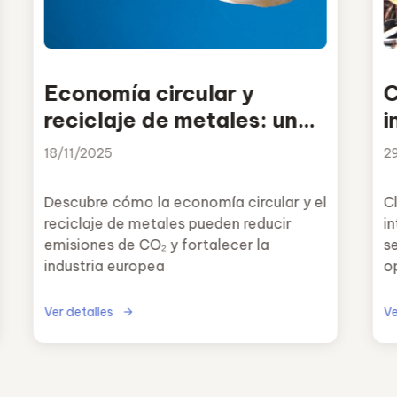
Economía circular y
C
reciclaje de metales: una
i
oportunidad para reducir
18/11/2025
2
emisiones y reforzar la
industria europea
Descubre cómo la economía circular y el
Cl
reciclaje de metales pueden reducir
i
emisiones de CO₂ y fortalecer la
s
industria europea
o
Ver detalles
Ve