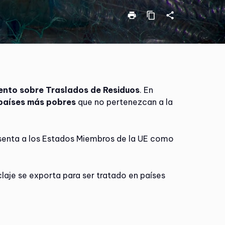
print
content_copy
share
mento sobre Traslados de Residuos
. En
 países más pobres
que no pertenezcan a la
esenta a los Estados Miembros de la UE como
claje se exporta para ser tratado en países