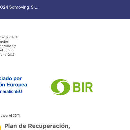
024 Samoving, S.L.
yo a la I+D
uación
rno Vasco y
del Fondo
ional 2021
 por el CDTI.