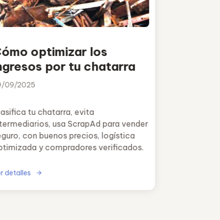
ómo optimizar los
ngresos por tu chatarra
9/09/2025
asifica tu chatarra, evita
ntermediarios, usa ScrapAd para vender
eguro, con buenos precios, logística
ptimizada y compradores verificados.
r detalles