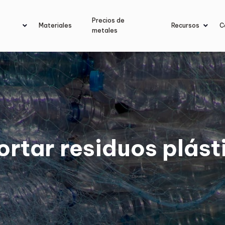
Precios de
Materiales
Recursos
C
metales
rtar residuos plást