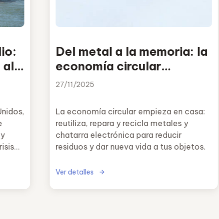
io:
Del metal a la memoria: la
 al
economía circular
también empieza en casa
27/11/2025
Unidos,
La economía circular empieza en casa:
e
reutiliza, repara y recicla metales y
 y
chatarra electrónica para reducir
isis
residuos y dar nueva vida a tus objetos.
Ver detalles
esgo
una de
es del