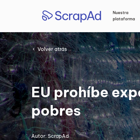
Saltar
al
Nuestra
contenido
plataforma
Volver atrás
EU prohíbe expo
pobres
Autor:
ScrapAd