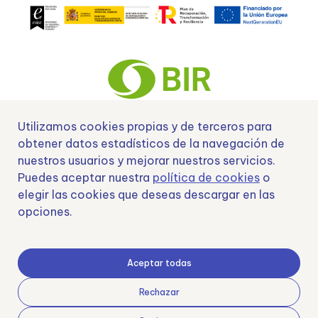
Utilizamos cookies propias y de terceros para
obtener datos estadísticos de la navegación de
Nº EXP 00152378 / SNEO-20222129 Financiado por la Unión Europea –
NextGenerationEU y apoyado por el CDTI.
nuestros usuarios y mejorar nuestros servicios.
Puedes aceptar nuestra
política de cookies
o
elegir las cookies que deseas descargar en las
opciones.
Samoving, S.L. En el marco del Programa ICEX Next, ha contado con el apoyo
de ICEX y con la cofinanciación del fondo europeo FEDER. LA finalidad de este
apoyo es contribuir al desarrollo internacional de la empresa y de su entorno.
Aceptar todas
Fondo Europeo de Desarrollo Regional
Rechazar