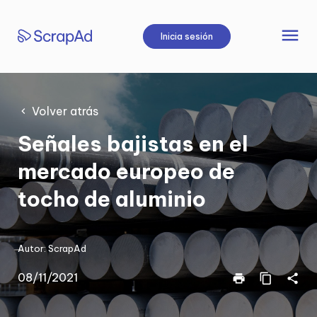
Saltar
al
menu
Inicia sesión
contenido
Volver atrás
Señales bajistas en el
mercado europeo de
tocho de aluminio
Autor:
ScrapAd
08/11/2021
print
content_copy
share