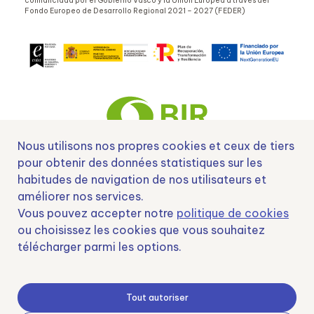
cofinanciada por el Gobierno Vasco y la Unión Europea a través del
Fondo Europeo de Desarrollo Regional 2021 – 2027 (FEDER)
Nous utilisons nos propres cookies et ceux de tiers
pour obtenir des données statistiques sur les
habitudes de navigation de nos utilisateurs et
Nº EXP 00152378 / SNEO-20222129 Financiado por la Unión Europea –
NextGenerationEU y apoyado por el CDTI.
améliorer nos services.
Vous pouvez accepter notre
politique de cookies
ou choisissez les cookies que vous souhaitez
télécharger parmi les options.
Samoving, S.L. En el marco del Programa ICEX Next, ha contado con el apoyo
de ICEX y con la cofinanciación del fondo europeo FEDER. LA finalidad de este
apoyo es contribuir al desarrollo internacional de la empresa y de su entorno.
Tout autoriser
Fondo Europeo de Desarrollo Regional