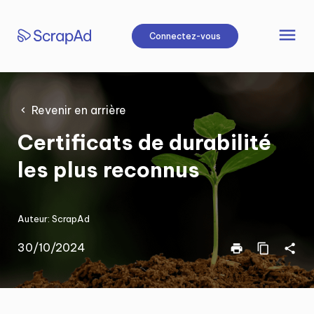
Aller
au
menu
Connectez-vous
contenu
Revenir en arrière
Certificats de durabilité
les plus reconnus
Auteur:
ScrapAd
30/10/2024
print
content_copy
share