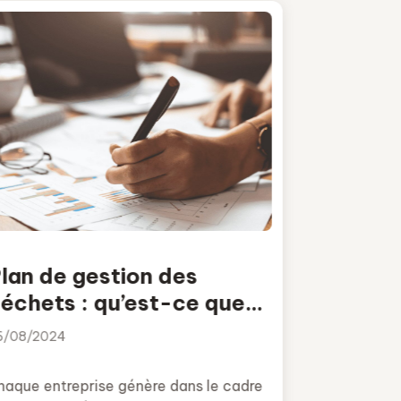
lan de gestion des
échets : qu’est-ce que
’est et comment le faire ?
6/08/2024
haque entreprise génère dans le cadre