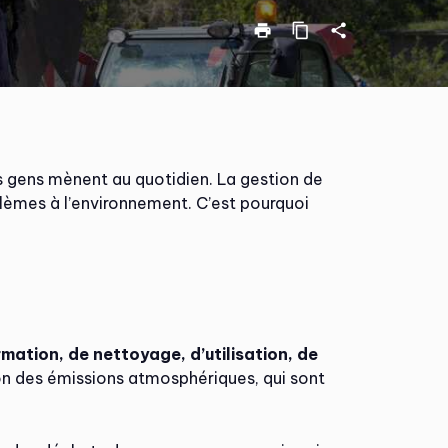
print
content_copy
share
es gens mènent au quotidien. La gestion de
lèmes à l’environnement. C’est pourquoi
ation, de nettoyage, d’utilisation, de
ion des émissions atmosphériques, qui sont