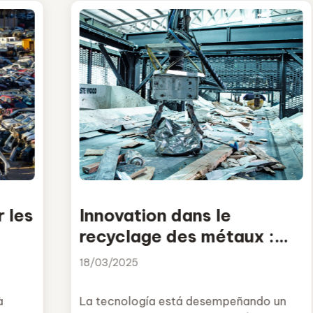
 les
Innovation dans le
recyclage des métaux :
Intelligence artificielle,
18/03/2025
robotique et nouvelles
technologies
à
La tecnología está desempeñando un