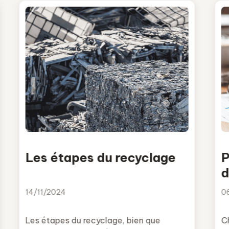
Les étapes du recyclage
P
d
c
14/11/2024
0
Les étapes du recyclage, bien que
C