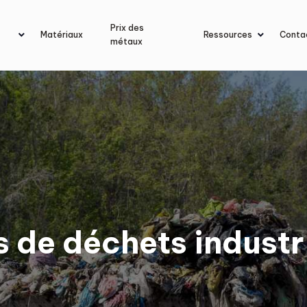
Prix des
Matériaux
Ressources
Conta
métaux
s de déchets industr