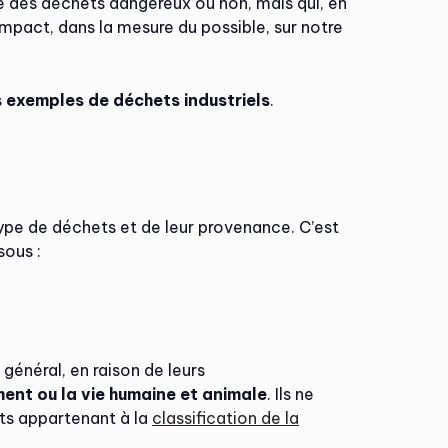
re des déchets dangereux ou non, mais qui, en
n impact, dans la mesure du possible, sur notre
s
exemples de déchets industriels
.
type de déchets et de leur provenance. C’est
sous :
énéral, en raison de leurs
ent ou la vie humaine et animale
. Ils ne
ets appartenant à la
classification de la