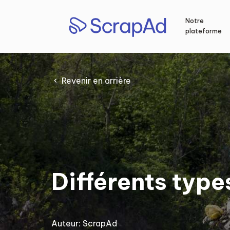
Aller
au
Notre
contenu
plateforme
Revenir en arrière
Différents type
Auteur:
ScrapAd