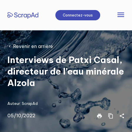
Aller
au
menu
Connectez-vous
contenu
Revenir en arrière
Interviews de Patxi Casal,
directeur de l’eau minérale
Alzola
Auteur:
ScrapAd
05/10/2022
print
content_copy
share