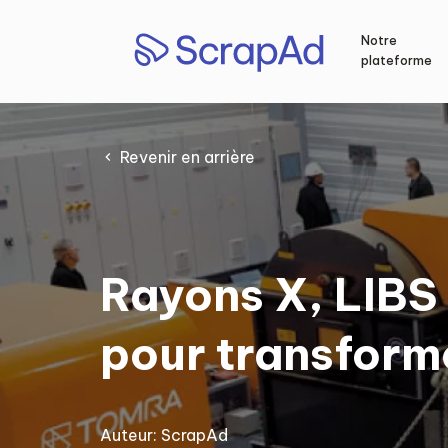
Aller
au
Notre
contenu
plateforme
Revenir en arrière
Rayons X, LIBS 
pour transforme
Auteur:
ScrapAd