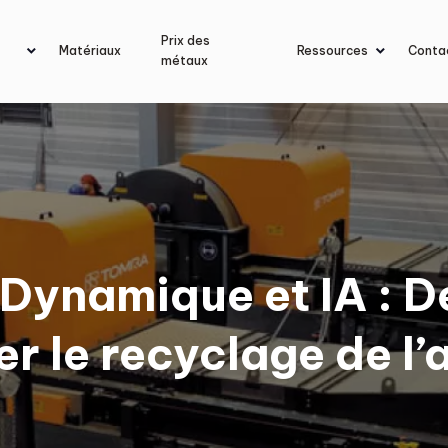
Prix des
Matériaux
Ressources
Conta
métaux
Dynamique et IA : D
r le recyclage de l