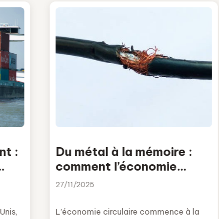
t :
Du métal à la mémoire :
comment l’économie
circulaire commence aussi
27/11/2025
chez soi
Unis,
L’économie circulaire commence à la