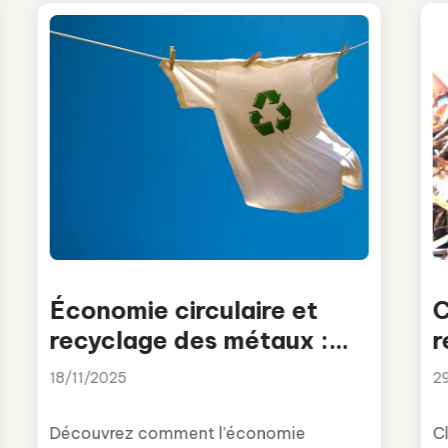
Économie circulaire et
C
recyclage des métaux :
r
une opportunité de
18/11/2025
2
décarbonation
Découvrez comment l’économie
Cl