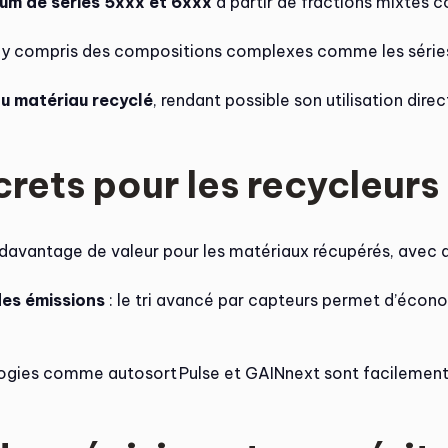
ium de s
éries 5xxx et 6xxx
à partir de fractions mixtes 
s, y compris des compositions complexes comme les séries
u matériau recyclé
, rendant possible son utilisation dir
ets pour les recycleurs e
 davantage de valeur pour les matériaux récupérés, avec 
des émissions
: le tri avancé par capteurs permet d’écono
ogies comme autosort Pulse et GAINnext sont facilement i