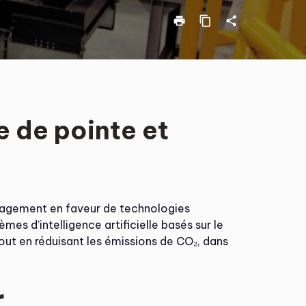
print
content_copy
share
e de pointe et
gagement en faveur de technologies
es d’intelligence artificielle basés sur le
tout en réduisant les émissions de CO₂, dans
r