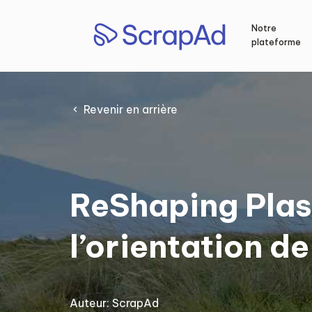
Aller
au
Notre
contenu
plateforme
Revenir en arrière
ReShaping Plast
l’orientation de
Auteur:
ScrapAd