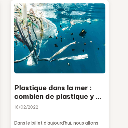
Plastique dans la mer :
combien de plastique y a-
t-il dans nos océans
16/02/2022
Dans le billet d’aujourd’hui, nous allons