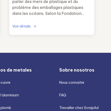
parler des mers de plastique et du
problème des emballages plastiques
dans les océans. Selon la Fondation
Aquae, chaque seconde, plus de 200
kilos de plastique sont jetés dans les
Voir détails
mers et les océans.
ios de metales
Sobre nosotros
 cuivre
Nous connaitre
 l’aluminium
FAQ
u plomb
Travailler chez ScrapAd