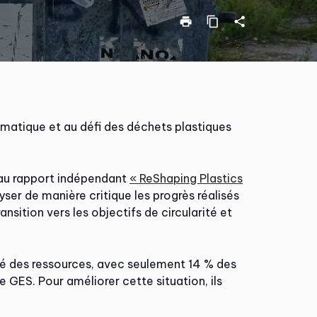
print
content_copy
share
limatique et au défi des déchets plastiques
eau rapport indépendant
« ReShaping Plastics
lyser de manière critique les progrès réalisés
ansition vers les objectifs de circularité et
ité des ressources, avec seulement 14 % des
e GES. Pour améliorer cette situation, ils