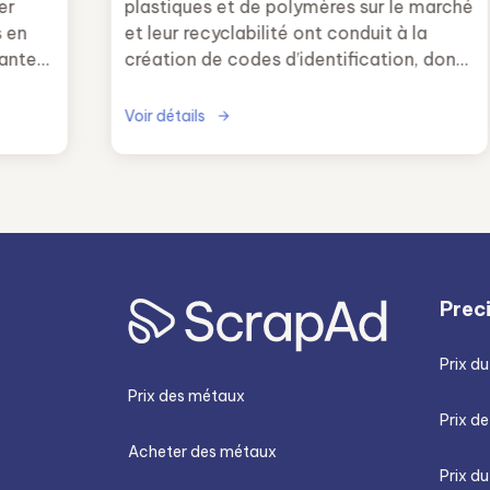
er
plastiques et de polymères sur le marché
s en
et leur recyclabilité ont conduit à la
antes,
création de codes d’identification, dont
re
le symbole remonte à 1970.
Voir détails
Prec
Prix du
Prix des métaux
Prix de
Acheter des métaux
Prix d