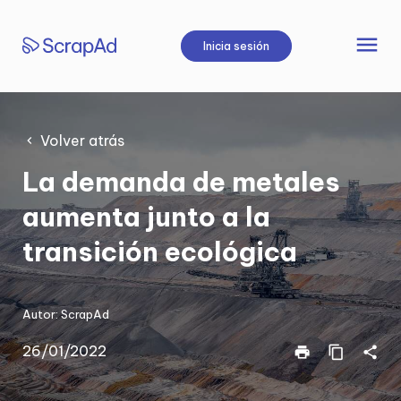
Saltar
al
menu
Inicia sesión
contenido
Volver atrás
La demanda de metales
aumenta junto a la
transición ecológica
Autor:
ScrapAd
26/01/2022
print
content_copy
share