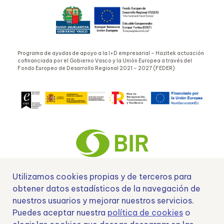
Programa de ayudas de apoyo a la I+D empresarial – Hazitek actuación
cofinanciada por el Gobierno Vasco y la Unión Europea a través del
Fondo Europeo de Desarrollo Regional 2021 – 2027 (FEDER)
Utilizamos cookies propias y de terceros para
obtener datos estadísticos de la navegación de
Nº EXP 00152378 / SNEO-20222129 Financiado por la Unión Europea –
NextGenerationEU y apoyado por el CDTI.
nuestros usuarios y mejorar nuestros servicios.
Puedes aceptar nuestra
política de cookies
o