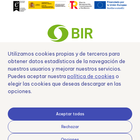
Utilizamos cookies propias y de terceros para
obtener datos estadísticos de la navegación de
Nº EXP 00152378 / SNEO-20222129 Financiado por la Unión Europea –
NextGenerationEU y apoyado por el CDTI.
nuestros usuarios y mejorar nuestros servicios.
Puedes aceptar nuestra
política de cookies
o
elegir las cookies que deseas descargar en las
opciones.
Samoving, S.L. En el marco del Programa ICEX Next, ha contado con el apoyo
de ICEX y con la cofinanciación del fondo europeo FEDER. LA finalidad de este
apoyo es contribuir al desarrollo internacional de la empresa y de su entorno.
Aceptar todas
Fondo Europeo de Desarrollo Regional
Rechazar
Opciones