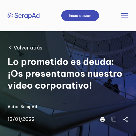
Saltar
al
menu
Inicia sesión
contenido
Volver atrás
Lo prometido es deuda:
¡Os presentamos nuestro
vídeo corporativo!
Autor:
ScrapAd
12/01/2022
print
content_copy
share