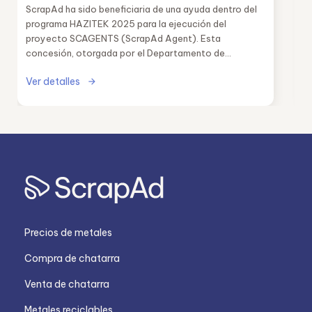
ScrapAd ha sido beneficiaria de una ayuda dentro del
programa HAZITEK 2025 para la ejecución del
proyecto SCAGENTS (ScrapAd Agent). Esta
concesión, otorgada por el Departamento de
Industria, Transición Energética y Sostenibilidad del
Ver detalles
Gobierno Vasco, supone un respaldo fundamental a
nuestra estrategia de innovación en el sector del
reciclaje industrial.
Precios de metales
Compra de chatarra
Venta de chatarra
Metales reciclables