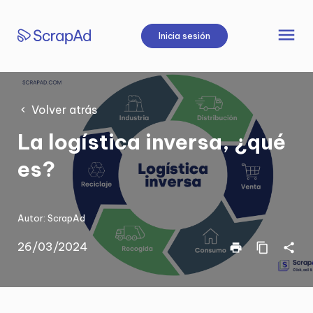
Saltar
al
menu
Inicia sesión
contenido
Volver atrás
La logística inversa, ¿qué
es?
Autor:
ScrapAd
26/03/2024
print
content_copy
share