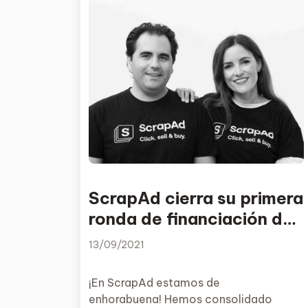
ScrapAd cierra su primera
ronda de financiación de
1.000.000 € y consolida
13/09/2021
su expansión
¡En ScrapAd estamos de
enhorabuena! Hemos consolidado