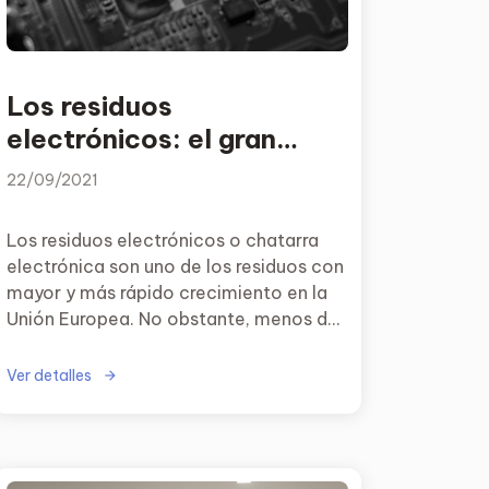
Los residuos
electrónicos: el gran
desafío del reciclaje
22/09/2021
Los residuos electrónicos o chatarra
electrónica son uno de los residuos con
mayor y más rápido crecimiento en la
Unión Europea. No obstante, menos del
40% de estos desechos se recicla hoy
en día, lo que ofrece una gran
Ver detalles
oportunidad empresarial.