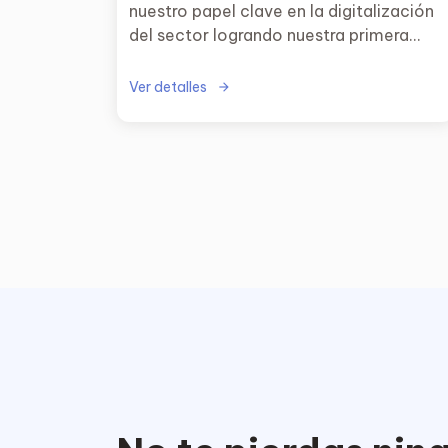
nuestro papel clave en la digitalización
del sector logrando nuestra primera
ronda de financiación que asciende a
1.000.000€.
Ver detalles