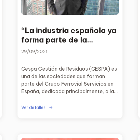
“La industria española ya
forma parte de la
solución del problema
29/09/2021
ambiental”
Cespa Gestión de Residuos (CESPA) es
una de las sociedades que forman
parte del Grupo Ferrovial Servicios en
España, dedicada principalmente, a la
prestación de servicios ambientales a
clientes privados/públicos y al
Ver detalles
tratamiento de residuos.