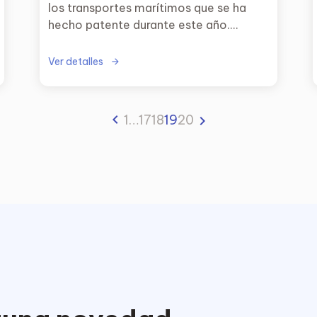
los transportes marítimos que se ha
hecho patente durante este año.
Hemos querido realizar un seguimiento
de qué está ocurriendo después del
Ver detalles
verano y cómo afecta en el día a día de
las empresas.
1
…
17
18
19
20