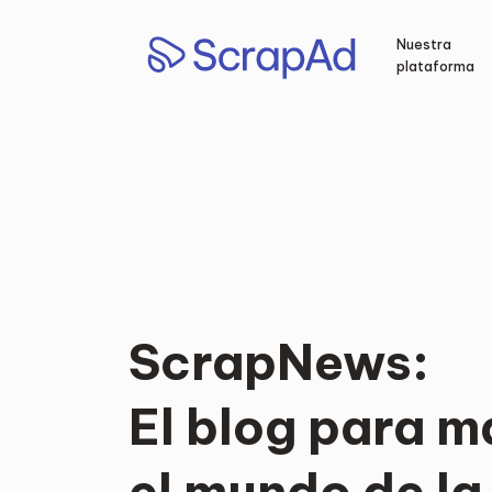
Saltar
al
Nuestra
contenido
plataforma
ScrapNews:
El blog para 
el mundo de l