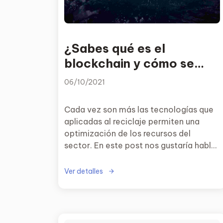
¿Sabes qué es el
blockchain y cómo se
puede aplicar en el
06/10/2021
reciclaje?
Cada vez son más las tecnologías que
aplicadas al reciclaje permiten una
optimización de los recursos del
sector. En este post nos gustaría hablar
del blockchain y de cómo afectaría su
utilización a la economía circular.
Ver detalles