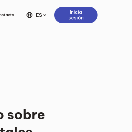
Inicia
language
ontacto
sesión
o sobre
tales