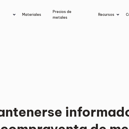
Precios de
Materiales
Recursos
C
metales
mantenerse informad
a compraventa de me