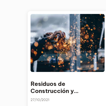
Residuos de
Construcción y
Demolición (RCD): qué
27/10/2021
son y tipos