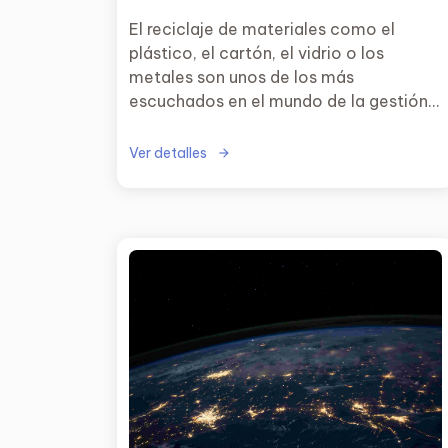
El reciclaje de materiales como el
plástico, el cartón, el vidrio o los
metales son unos de los más
escuchados en el mundo de la gestión
de residuos. Sin embargo, existe un
segmento que cuenta también con un
Ver detalles
gran potencial y que parece estar
ciertamente olvidado.