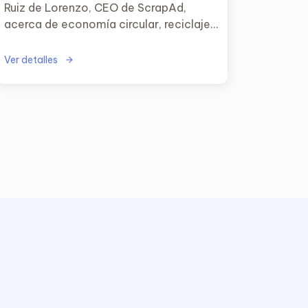
Ruiz de Lorenzo, CEO de ScrapAd,
acerca de economía circular, reciclaje
y transformación digital durante su
visita a ScrapAd.
Ver detalles