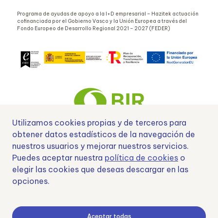
Programa de ayudas de apoyo a la I+D empresarial – Hazitek actuación
cofinanciada por el Gobierno Vasco y la Unión Europea a través del
Fondo Europeo de Desarrollo Regional 2021 – 2027 (FEDER)
Utilizamos cookies propias y de terceros para
obtener datos estadísticos de la navegación de
Nº EXP 00152378 / SNEO-20222129 Financiado por la Unión Europea –
nuestros usuarios y mejorar nuestros servicios.
NextGenerationEU y apoyado por el CDTI.
Puedes aceptar nuestra
política de cookies
o
elegir las cookies que deseas descargar en las
opciones.
Samoving, S.L. En el marco del Programa ICEX Next, ha contado con el apoyo
de ICEX y con la cofinanciación del fondo europeo FEDER. LA finalidad de este
Aceptar todas