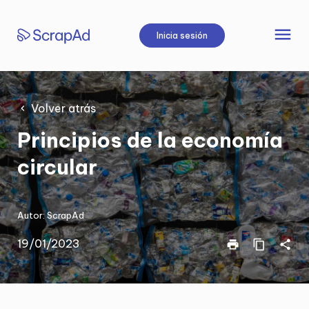
Saltar
al
menu
Inicia sesión
contenido
Volver atrás
Principios de la economía
circular
Autor:
ScrapAd
19/01/2023
print
content_copy
share