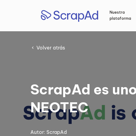
Saltar
al
Nuestra
contenido
plataforma
Volver atrás
ScrapAd es uno
NEOTEC
Autor:
ScrapAd