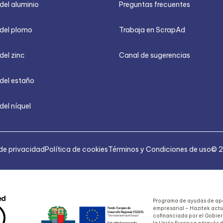
del aluminio
Preguntas frecuentes
 del plomo
Trabaja en ScrapAd
del zinc
Canal de sugerencias
 del estaño
del níquel
 de privacidad
Política de cookies
Términos y Condiciones de uso
© 2
Programa de ayudas de apo
empresarial – Hazitek act
cofinanciada por el Gobie