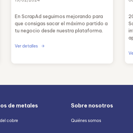
19/02/2024
0
En ScrapAd seguimos mejorando para
2
que consigas sacar el máximo partido a
S
tu negocio desde nuestra plataforma.
i
a
d
Ver detalles
o
Ve
ios de metales
Sobre nosotros
 del cobre
Quiénes somos