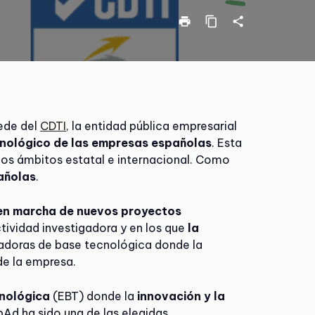
print
content_copy
share
ede del
CDTI
, la entidad pública empresarial
cnológico de las empresas españolas
. Esta
 los ámbitos estatal e internacional. Como
pañolas
.
 en marcha de nuevos proyectos
tividad investigadora y en los que
la
adoras de base tecnológica donde la
de la empresa.
nológica
(EBT) donde la
innovación y la
Ad ha sido una de las elegidas.