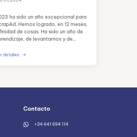
8/01/2024
023 ha sido un año excepcional para
crapAd. Hemos logrado, en 12 meses,
nfinidad de cosas. Ha sido un año de
prendizaje, de levantarnos y de
espegar por cumplir nuestro principal
bjetivo.
r detalles
Contacto
+34 641 694 114