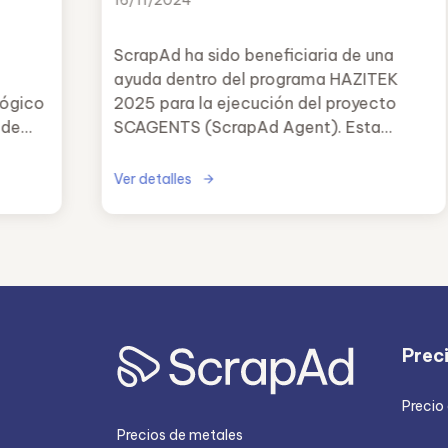
16/11/2024
a
del proyecto SCAGENTS
ScrapAd ha sido beneficiaria de una
ayuda dentro del programa HAZITEK
lógico
2025 para la ejecución del proyecto
 de
SCAGENTS (ScrapAd Agent). Esta
cicio
concesión, otorgada por el
Departamento de Industria, Transición
Ver detalles
ativa
Energética y Sostenibilidad del Gobierno
Vasco, supone un respaldo fundamental
lados
a nuestra estrategia de innovación en el
uridad
sector del reciclaje industrial.
Prec
Precio
Precios de metales