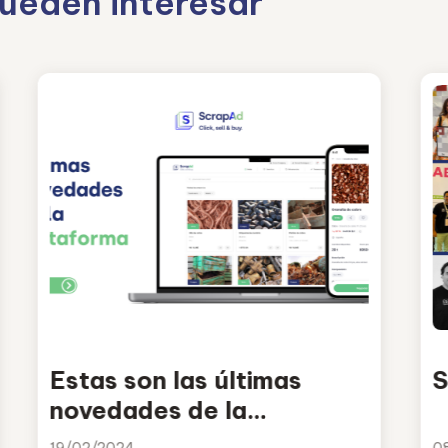
pueden interesar
Estas son las últimas
S
novedades de la
plataforma ScrapAd