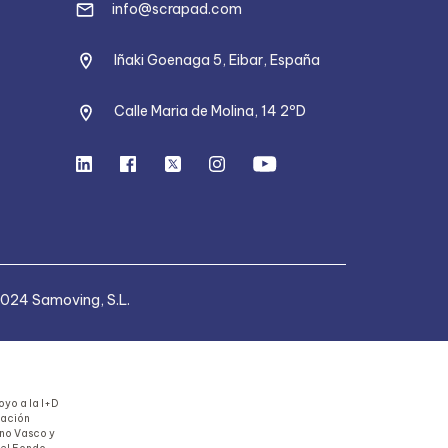
info@scrapad.com
Iñaki Goenaga 5, Eibar, España
Calle Maria de Molina, 14 2ºD
024 Samoving, S.L.
yo a la I+D
uación
rno Vasco y