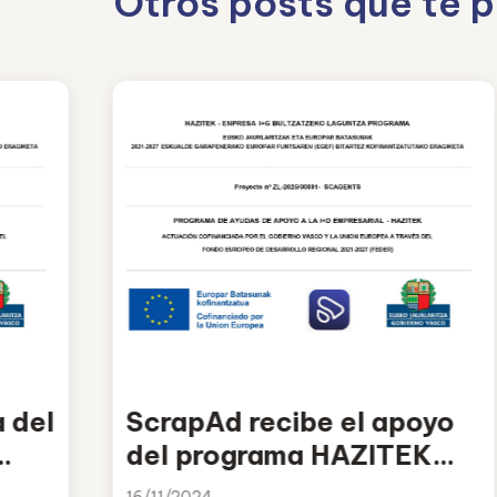
Otros posts que te 
 del
ScrapAd recibe el apoyo
del programa HAZITEK
2025 para el desarrollo