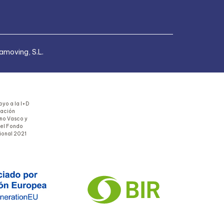
moving, S.L.
yo a la I+D
uación
rno Vasco y
del Fondo
ional 2021