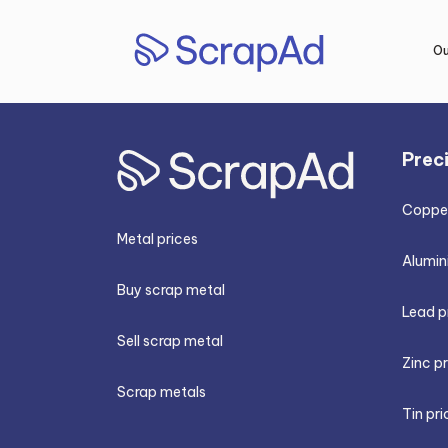
Skip
to
Ou
content
Prec
Copper
Metal prices
Alumin
Buy scrap metal
Lead p
Sell scrap metal
Zinc p
Scrap metals
Tin pri