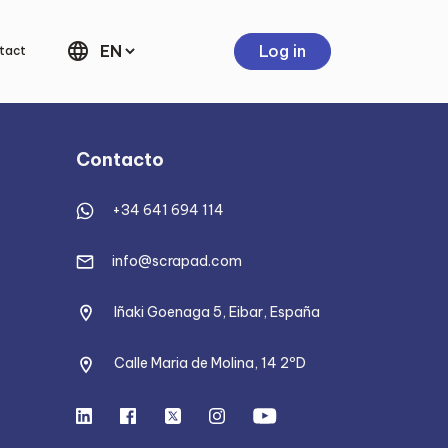
language
Log in
tact
Contacto
+34 641 694 114
info@scrapad.com
Iñaki Goenaga 5, Eibar, España
Calle Maria de Molina, 14 2ºD