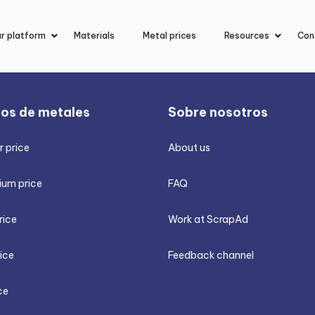
r platform
Materials
Metal prices
Resources
Con
ios de metales
Sobre nosotros
 price
About us
ium price
FAQ
rice
Work at ScrapAd
rice
Feedback channel
ce