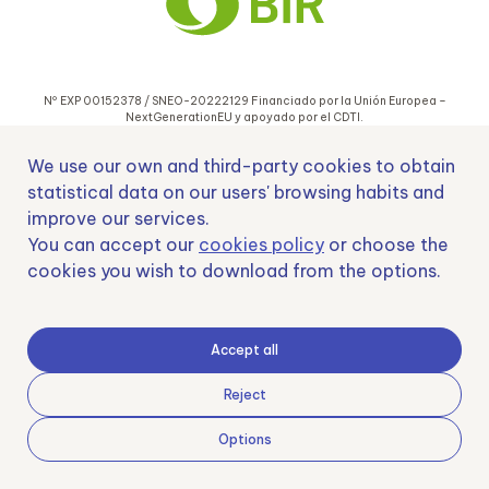
Nº EXP 00152378 / SNEO-20222129 Financiado por la Unión Europea –
NextGenerationEU y apoyado por el CDTI.
We use our own and third-party cookies to obtain
statistical data on our users' browsing habits and
improve our services.
Samoving, S.L. En el marco del Programa ICEX Next, ha contado con el apoyo
You can accept our
cookies policy
or choose the
de ICEX y con la cofinanciación del fondo europeo FEDER. LA finalidad de este
cookies you wish to download from the options.
apoyo es contribuir al desarrollo internacional de la empresa y de su entorno.
Fondo Europeo de Desarrollo Regional
Accept all
Reject
Una manera de hacer Europa
Options