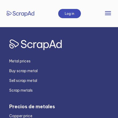
Skip
to
menu
Log in
content
Metal prices
Buy scrap metal
Sell scrap metal
Scrap metals
Precios de metales
Copper price