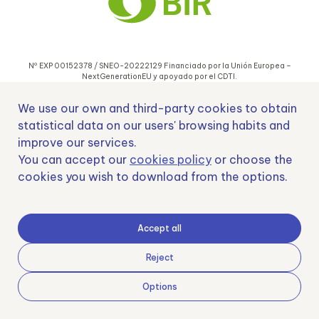
Nº EXP 00152378 / SNEO-20222129 Financiado por la Unión Europea –
NextGenerationEU y apoyado por el CDTI.
We use our own and third-party cookies to obtain
statistical data on our users' browsing habits and
improve our services.
Samoving, S.L. En el marco del Programa ICEX Next, ha contado con el apoyo
You can accept our
cookies policy
or choose the
de ICEX y con la cofinanciación del fondo europeo FEDER. LA finalidad de este
cookies you wish to download from the options.
apoyo es contribuir al desarrollo internacional de la empresa y de su entorno.
Fondo Europeo de Desarrollo Regional
Accept all
Reject
Una manera de hacer Europa
Options