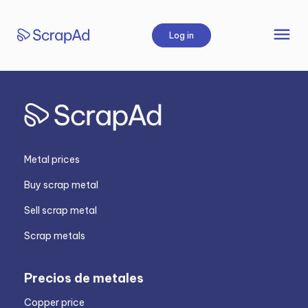
Skip
to
menu
Log in
content
Metal prices
Buy scrap metal
Sell scrap metal
Scrap metals
Precios de metales
Copper price