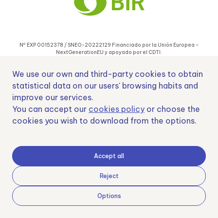
Nº EXP 00152378 / SNEO-20222129 Financiado por la Unión Europea –
NextGenerationEU y apoyado por el CDTI.
We use our own and third-party cookies to obtain
statistical data on our users' browsing habits and
improve our services.
Samoving, S.L. En el marco del Programa ICEX Next, ha contado con el apoyo
You can accept our
cookies policy
or choose the
de ICEX y con la cofinanciación del fondo europeo FEDER. LA finalidad de este
cookies you wish to download from the options.
apoyo es contribuir al desarrollo internacional de la empresa y de su entorno.
Fondo Europeo de Desarrollo Regional
Accept all
Reject
Una manera de hacer Europa
Options