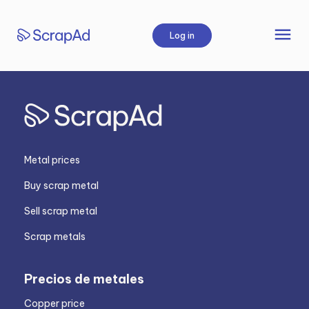
Skip
to
menu
Log in
content
Metal prices
Buy scrap metal
Sell scrap metal
Scrap metals
Precios de metales
Copper price