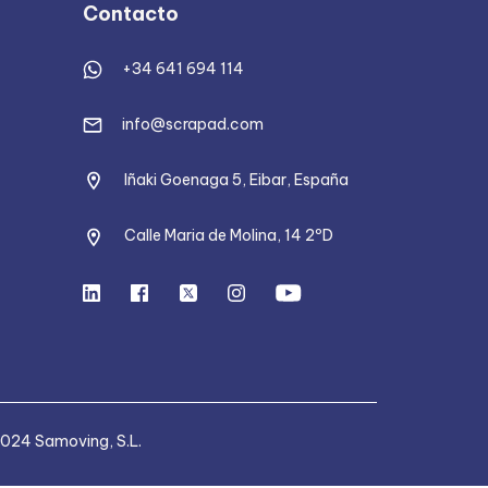
Contacto
+34 641 694 114
info@scrapad.com
Iñaki Goenaga 5, Eibar, España
Calle Maria de Molina, 14 2ºD
024 Samoving, S.L.