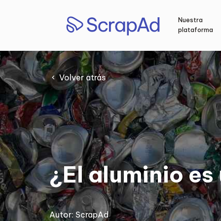
Saltar
al
Nuestra
contenido
plataforma
Volver atrás
¿El aluminio es
Autor:
ScrapAd