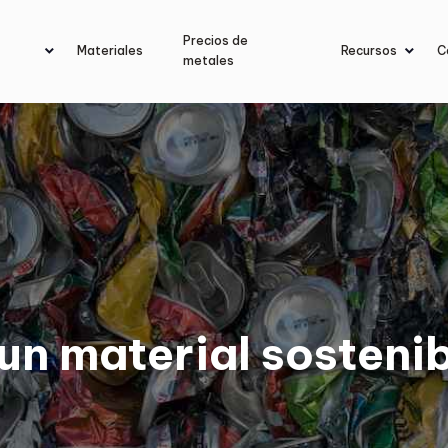
Precios de
Materiales
Recursos
C
metales
 un material sosteni