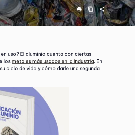
print
content_copy
share
en uso? El aluminio cuenta con ciertas
e los
metales más usados en la industria
. En
su ciclo de vida y cómo darle una segunda