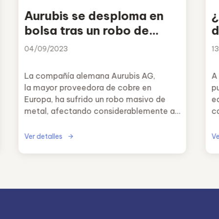
Aurubis se desploma en
¿
bolsa tras un robo de
d
material
b
04/09/2023
1
La compañía alemana Aurubis AG,
A 
la mayor proveedora de cobre en
p
Europa, ha sufrido un robo masivo de
e
metal, afectando considerablemente a
c
sus beneficios.
h
c
Ver detalles
Ve