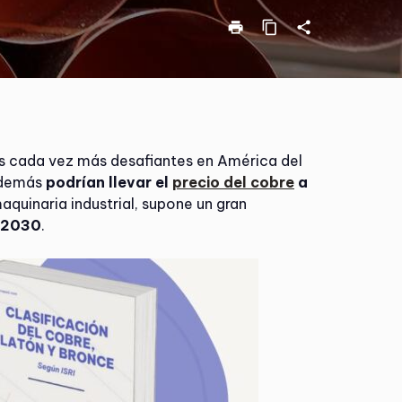
print
content_copy
share
ros cada vez más desafiantes en América del
además
podrían llevar el
precio del cobre
a
aquinaria industrial, supone un gran
a 2030
.