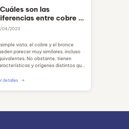
Cuáles son las
iferencias entre cobre y
ronce?
3/04/2023
simple vista, el cobre y el bronce
ueden parecer muy similares, incluso
quivalentes. No obstante, tienen
aracterísticas y orígenes distintos que
acen que sus aplicaciones sean
ompletamente diferentes.
r detalles