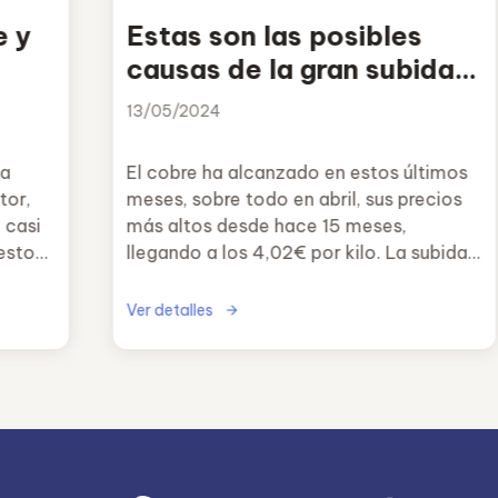
e y
Estas son las posibles
causas de la gran subida
del cobre
13/05/2024
la
El cobre ha alcanzado en estos últimos
tor,
meses, sobre todo en abril, sus precios
 casi
más altos desde hace 15 meses,
esto
llegando a los 4,02€ por kilo. La subida
e
de esta semana ha sido de un 1,61% y la
cto en
mensual de un 9,05%.
Ver detalles