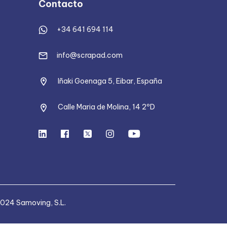
Contacto
+34 641 694 114
info@scrapad.com
Iñaki Goenaga 5, Eibar, España
Calle Maria de Molina, 14 2ºD
024 Samoving, S.L.