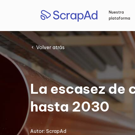
Saltar
al
Nuestra
contenido
plataforma
Volver atrás
La escasez de 
hasta 2030
Autor:
ScrapAd