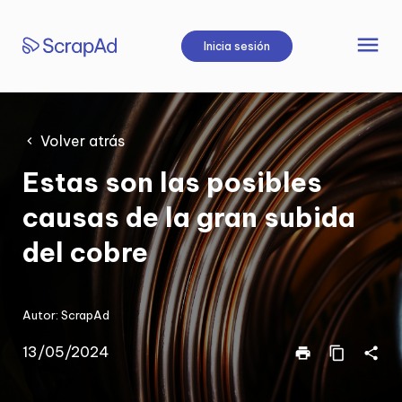
Saltar
al
menu
Inicia sesión
contenido
Volver atrás
Estas son las posibles
causas de la gran subida
del cobre
Autor:
ScrapAd
13/05/2024
print
content_copy
share