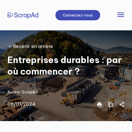
Aller
au
menu
Connectez-vous
contenu
Revenir en arrière
Entreprises durables : par
où commencer ?
Auteur:
ScrapAd
08/01/2024
print
content_copy
share