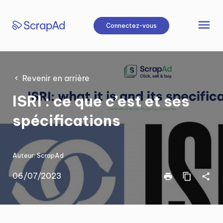
Aller
au
menu
Connectez-vous
contenu
Revenir en arrière
ISRI : ce que c’est et ses
spécifications
Auteur:
ScrapAd
06/07/2023
print
content_copy
share