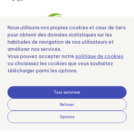
Nous utilisons nos propres cookies et ceux de tiers
pour obtenir des données statistiques sur les
habitudes de navigation de nos utilisateurs et
Nº EXP 00152378 / SNEO-20222129 Financiado por la Unión Europea –
améliorer nos services.
NextGenerationEU y apoyado por el CDTI.
Vous pouvez accepter notre
politique de cookies
ou choisissez les cookies que vous souhaitez
télécharger parmi les options.
Samoving, S.L. En el marco del Programa ICEX Next, ha contado con el apoyo
de ICEX y con la cofinanciación del fondo europeo FEDER. LA finalidad de este
Tout autoriser
apoyo es contribuir al desarrollo internacional de la empresa y de su entorno.
Fondo Europeo de Desarrollo Regional
Refuser
Options